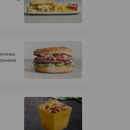
 pommes
odavand.