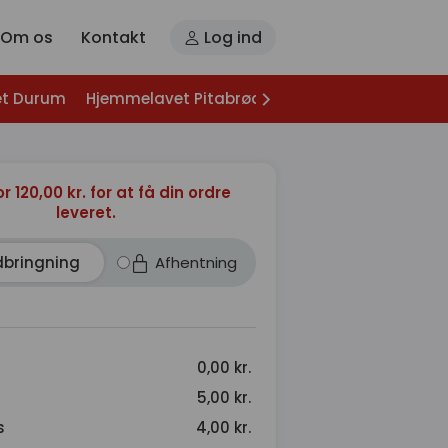
Om os
Kontakt
Log ind
t Durum
Hjemmelavet Pitabrød
Forretter
Bagt Kart
or 120,00 kr. for at få din ordre
leveret.
dbringning
Afhentning
0,00 kr.
5,00 kr.
s
4,00 kr.