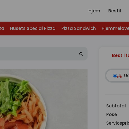
Hjem
Bestil
za
Husets Special Pizza
Pizza Sandwich
Hjemmelave
Bestil f
U
Subtotal
Pose
Servicepri