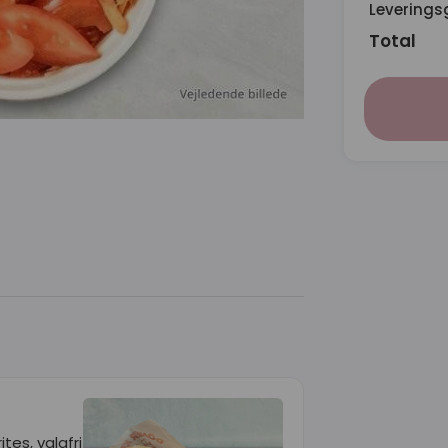
Leverings
Total
es, valgfri