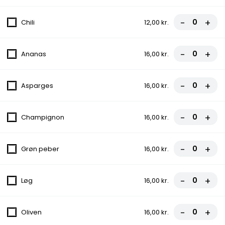
Pizza
-
+
Chili
12,00 kr.
1. Bergamo Pizza
fra
107,00 kr.
-
+
Ananas
16,00 kr.
-
+
Asparges
16,00 kr.
2. Vesuvio Pizza
Med tomat, ost og skinke
-
+
Champignon
16,00 kr.
fra
102,00 kr.
-
+
3. Pranzo Pizza
Grøn peber
16,00 kr.
Med tomat, ost og champignon
-
+
fra
102,00 kr.
Løg
16,00 kr.
4. Vegetariana Pizza
-
+
Oliven
16,00 kr.