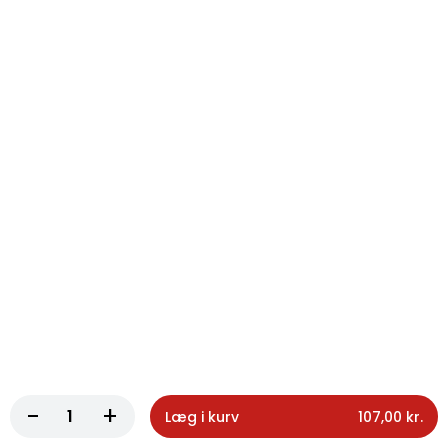
122. Forårsrulle
150g med salat
70,00 kr.
124. Pommes frites lille
Pommes frites lille
62,00 kr.
125. Pommes frites stor
Pommes frites stor
70,00 kr.
126. Chili cheese tops
-
+
Læg i kurv
107,00 kr.
Chili cheese tops