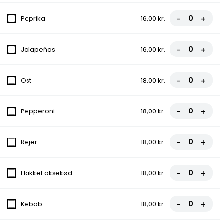
Med tomat, ost, champignon, paprika,
asparges, løg og ananas
-
+
Paprika
16,00 kr.
fra
107,00 kr.
-
+
Jalapeños
16,00 kr.
5. La Mafia Pizza
Med tomat, ost, skinke og tun
-
+
fra
107,00 kr.
Ost
18,00 kr.
6. Capricciosa Pizza
-
+
Pepperoni
18,00 kr.
Med tomat, ost, skinke og champignon
fra
107,00 kr.
-
+
Rejer
18,00 kr.
7. Jamaica Pizza
-
+
Hakket oksekød
18,00 kr.
Med tomat, ost, rejer og ananas
fra
107,00 kr.
-
+
Kebab
18,00 kr.