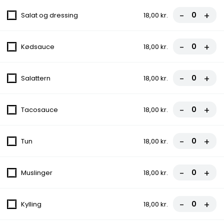
8. Miami Pizza
-
+
Salat og dressing
18,00 kr.
Med tomat, ost, kebab, jalapeños,
champignon og løg
-
+
Kødsauce
18,00 kr.
fra
107,00 kr.
9. Alicia Pizza
-
+
Salattern
18,00 kr.
Med tomat, ost, skinke, champignon og
rejer
-
+
Tacosauce
18,00 kr.
fra
112,00 kr.
-
+
10. Italiana Pizza
Tun
18,00 kr.
Med tomat, ost, kødsauce og løg
fra
107,00 kr.
-
+
Muslinger
18,00 kr.
11. Skinke Calzone (indbagt)
-
+
Kylling
18,00 kr.
Med tomat, ost og skinke