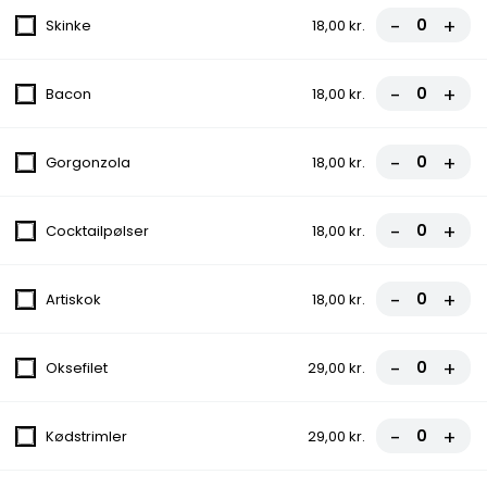
107,00 kr.
-
+
Skinke
18,00 kr.
Calzone 2 Kebab (indbagt)
-
+
Bacon
18,00 kr.
Med tomat, ost, kebab, paprika, løg, og
chili stegt på pande
-
+
Gorgonzola
18,00 kr.
107,00 kr.
12. Margherita Pizza
-
+
Cocktailpølser
18,00 kr.
Med tomat og ost
fra
97,00 kr.
-
+
Artiskok
18,00 kr.
13. Mevlana Special
-
+
Oksefilet
29,00 kr.
Med tomat, ost, paprika, løg, chili og
pandestegt kebab
-
+
Kødstrimler
29,00 kr.
fra
112,00 kr.