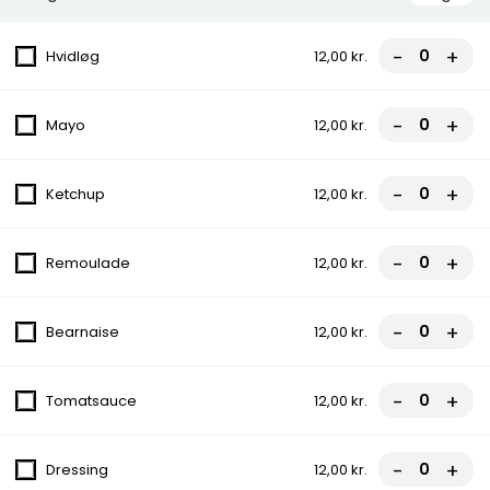
Menuer
-
+
Hvidløg
12,00 kr.
Menu 1
Pitabrød serveret med pommes frites,
-
+
valgfri dyppelse og dåse sodavand..
Mayo
12,00 kr.
130,00 kr.
-
+
Ketchup
12,00 kr.
Menu 3
Almindelig burger serveret med pommes
-
+
Remoulade
12,00 kr.
frites, valgfri dyppelse og dåse sodavand.
130,00 kr.
-
+
Bearnaise
12,00 kr.
Kebab box
75,00 kr.
-
+
Tomatsauce
12,00 kr.
-
+
Dressing
12,00 kr.