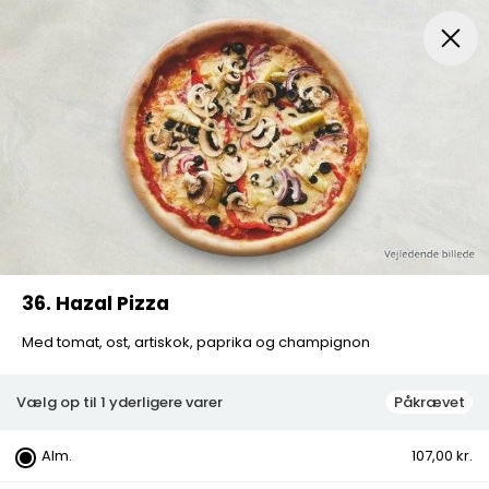
Menuer
Pizza
Mexicansk Pizza
Husets Special Pi
36. Hazal Pizza
Med tomat, ost, artiskok, paprika og champignon
Vælg op til 1 yderligere varer
Påkrævet
Alm.
107,00 kr.