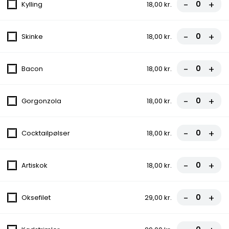
-
+
Kylling
18,00 kr.
Med tomat, ost og skinke
107,00 kr.
-
+
Skinke
18,00 kr.
Calzone 2 Kebab (indbagt)
Med tomat, ost, kebab, paprika, løg, og
-
+
Bacon
18,00 kr.
chili stegt på pande
107,00 kr.
-
+
Gorgonzola
18,00 kr.
12. Margherita Pizza
-
+
Cocktailpølser
18,00 kr.
Med tomat og ost
fra
97,00 kr.
-
+
Artiskok
18,00 kr.
13. Mevlana Special
Med tomat, ost, paprika, løg, chili og
-
+
Oksefilet
29,00 kr.
pandestegt kebab
fra
112,00 kr.