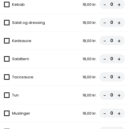
-
+
Kebab
18,00 kr.
8. Miami Pizza
Med tomat, ost, kebab, jalapeños,
-
+
Salat og dressing
18,00 kr.
champignon og løg
fra
107,00 kr.
-
+
Kødsauce
18,00 kr.
9. Alicia Pizza
-
+
Med tomat, ost, skinke, champignon og
Salattern
18,00 kr.
rejer
fra
112,00 kr.
-
+
Tacosauce
18,00 kr.
10. Italiana Pizza
-
+
Tun
18,00 kr.
Med tomat, ost, kødsauce og løg
fra
107,00 kr.
-
+
Muslinger
18,00 kr.
11. Skinke Calzone (indbagt)