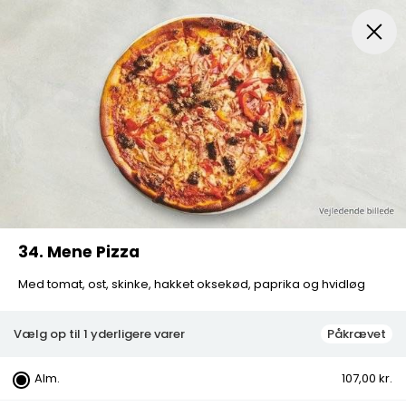
Menuer
Pizza
Mexicansk Pizza
Husets Special Pi
34. Mene Pizza
Med tomat, ost, skinke, hakket oksekød, paprika og hvidløg
Vælg op til 1 yderligere varer
Påkrævet
Alm.
107,00 kr.