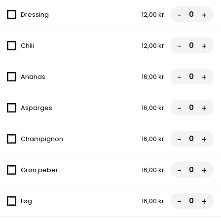
-
+
Dressing
12,00 kr.
Pizza
1. Bergamo Pizza
-
+
Chili
12,00 kr.
fra
107,00 kr.
-
+
Ananas
16,00 kr.
2. Vesuvio Pizza
-
+
Asparges
16,00 kr.
Med tomat, ost og skinke
fra
102,00 kr.
-
+
Champignon
16,00 kr.
3. Pranzo Pizza
-
+
Grøn peber
16,00 kr.
Med tomat, ost og champignon
fra
102,00 kr.
-
+
Løg
16,00 kr.
4. Vegetariana Pizza