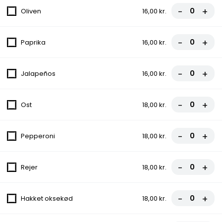
-
+
Oliven
16,00 kr.
Med tomat, ost, champignon, paprika,
asparges, løg og ananas
fra
107,00 kr.
-
+
Paprika
16,00 kr.
5. La Mafia Pizza
-
+
Jalapeños
16,00 kr.
Med tomat, ost, skinke og tun
fra
107,00 kr.
-
+
Ost
18,00 kr.
6. Capricciosa Pizza
-
+
Pepperoni
18,00 kr.
Med tomat, ost, skinke og champignon
fra
107,00 kr.
-
+
Rejer
18,00 kr.
7. Jamaica Pizza
-
+
Med tomat, ost, rejer og ananas
Hakket oksekød
18,00 kr.
fra
107,00 kr.