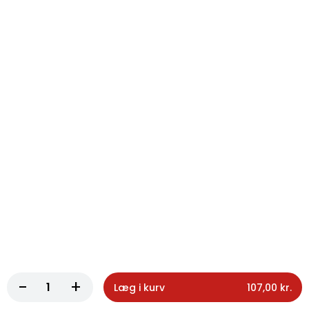
122. Forårsrulle
150g med salat
70,00 kr.
124. Pommes frites lille
Pommes frites lille
62,00 kr.
125. Pommes frites stor
Pommes frites stor
70,00 kr.
-
+
Læg i kurv
107,00 kr.
126. Chili cheese tops