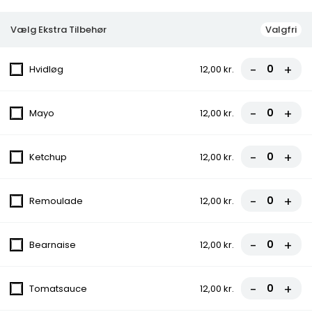
Menuer
Vælg Ekstra Tilbehør
Valgfri
Menu 1
-
+
Hvidløg
12,00 kr.
Pitabrød serveret med pommes frites,
valgfri dyppelse og dåse sodavand..
-
+
130,00 kr.
Mayo
12,00 kr.
Menu 3
-
+
Ketchup
12,00 kr.
Almindelig burger serveret med pommes
frites, valgfri dyppelse og dåse sodavand.
-
+
Remoulade
12,00 kr.
130,00 kr.
Kebab box
-
+
Bearnaise
12,00 kr.
75,00 kr.
-
+
Tomatsauce
12,00 kr.