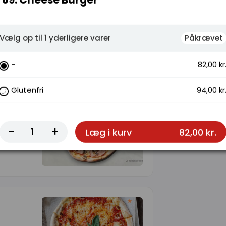
69. Cheese Burger
Vælg op til 1 yderligere varer
Påkrævet
-
82,00 kr
Glutenfri
94,00 kr
ignon
-
+
Læg i kurv
82,00 kr.