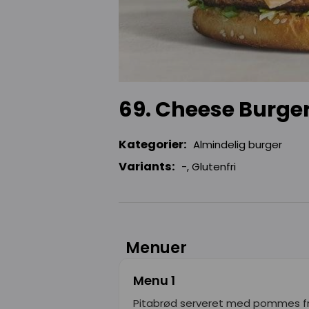
69. Cheese Burge
Kategorier:
Almindelig burger
Variants:
-, Glutenfri
Menuer
Menu 1
Pitabrød serveret med pommes frit