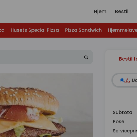
Hjem
Bestil
za
Husets Special Pizza
Pizza Sandwich
Hjemmelave
Bestil f
U
Subtotal
Pose
Servicepri