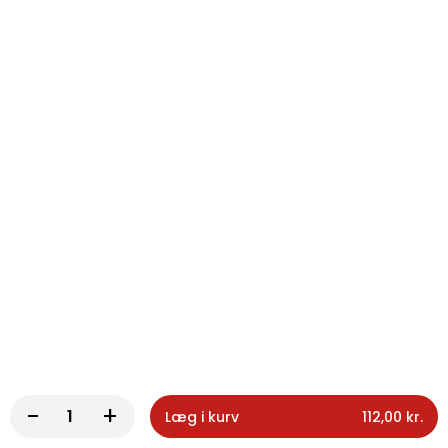
125. Pommes frites stor
Pommes frites stor
70,00 kr.
126. Chili cheese tops
Chili cheese tops
65,00 kr.
Okse Burger
58. Klassisk Okse Burger
Burger på lun sesambolle, 150 g. hakket
oksekød, icebergsalat, tomat, frisk agurk,
-
+
Læg i kurv
112,00 kr.
salatmayonaise og ketchup...