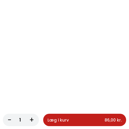
124. Pommes frites lille
Pommes frites lille
62,00 kr.
125. Pommes frites stor
Pommes frites stor
70,00 kr.
126. Chili cheese tops
Chili cheese tops
65,00 kr.
Okse Burger
-
+
Læg i kurv
86,00 kr.
58. Klassisk Okse Burger