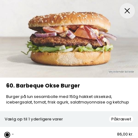
Menuer
Pizza
Mexicansk Pizza
Husets Special Pi
60. Barbeque Okse Burger
Burger på lun sesambolle med 150g hakket oksekød,
icebergsalat, tomat, frisk agurk, salatmayonnaise og ketchup
Vælg op til 1 yderligere varer
Påkrævet
-
86,00 kr.