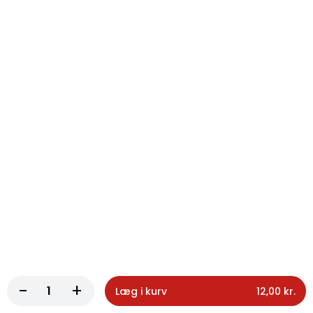
Pommes frites stor
70,00 kr.
126. Chili cheese tops
Chili cheese tops
65,00 kr.
Okse Burger
58. Klassisk Okse Burger
Burger på lun sesambolle, 150 g. hakket
oksekød, icebergsalat, tomat, frisk agurk,
salatmayonaise og ketchup...
fra
86,00 kr.
-
+
Læg i kurv
12,00 kr.
59. Cheese Okse Burger