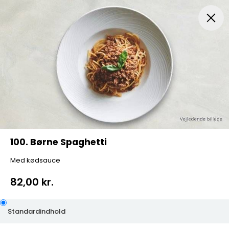
Menuer
Pizza
Mexicansk Pizza
Husets Special Pi
100. Børne Spaghetti
Med kødsauce
82,00 kr.
Standardindhold