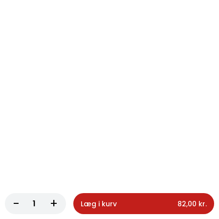
125. Pommes frites stor
Pommes frites stor
70,00 kr.
126. Chili cheese tops
Chili cheese tops
65,00 kr.
Okse Burger
58. Klassisk Okse Burger
Burger på lun sesambolle, 150 g. hakket
oksekød, icebergsalat, tomat, frisk agurk,
-
+
Læg i kurv
82,00 kr.
salatmayonaise og ketchup...