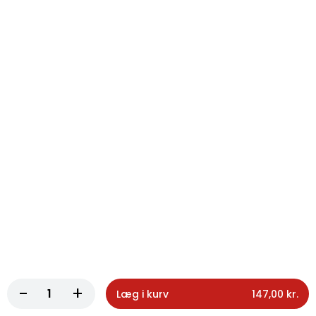
150g med salat
70,00 kr.
124. Pommes frites lille
Pommes frites lille
62,00 kr.
125. Pommes frites stor
Pommes frites stor
70,00 kr.
126. Chili cheese tops
Chili cheese tops
65,00 kr.
-
+
Læg i kurv
147,00 kr.