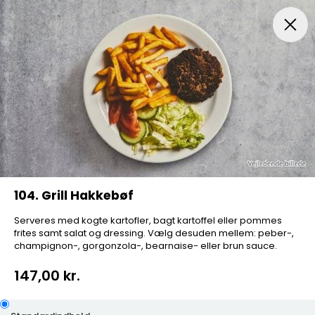
Menuer
Pizza
Mexicansk Pizza
Husets Special Pi
104. Grill Hakkebøf
Serveres med kogte kartofler, bagt kartoffel eller pommes
frites samt salat og dressing. Vælg desuden mellem: peber-,
champignon-, gorgonzola-, bearnaise- eller brun sauce.
147,00 kr.