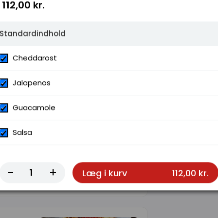
112,00 kr.
Standardindhold
Cheddarost
Jalapenos
Guacamole
Salsa
ignon
-
+
Læg i kurv
112,00 kr.