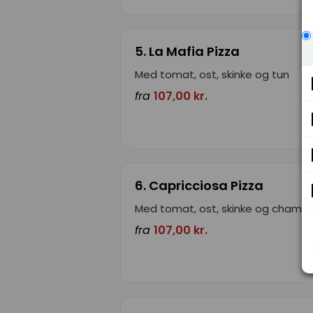
5. La Mafia Pizza
Med tomat, ost, skinke og tun
fra
107,00 kr.
6. Capricciosa Pizza
Med tomat, ost, skinke og champ
fra
107,00 kr.