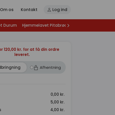
Om os
Kontakt
Log ind
t Durum
Hjemmelavet Pitabrød
Forretter
Bagt Kart
or 120,00 kr. for at få din ordre
leveret.
dbringning
Afhentning
0,00 kr.
5,00 kr.
s
4,00 kr.