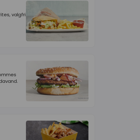
es, valgfri
 pommes
odavand.