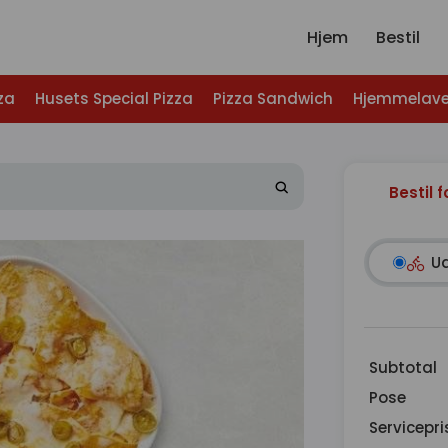
Hjem
Bestil
za
Husets Special Pizza
Pizza Sandwich
Hjemmelave
Bestil f
U
Subtotal
Pose
Servicepri