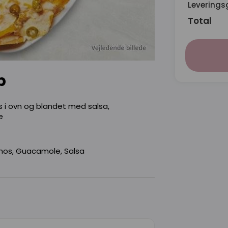
Leverings
Total
b
 i ovn og blandet med salsa,
e
nos, Guacamole, Salsa