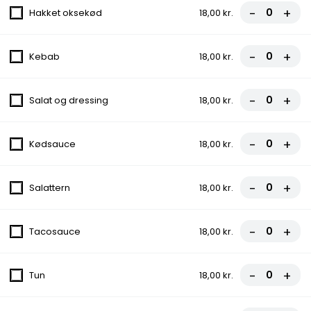
-
+
Hakket oksekød
18,00 kr.
8. Miami Pizza
Med tomat, ost, kebab, jalapeños,
-
+
Kebab
18,00 kr.
champignon og løg
fra
107,00 kr.
-
+
Salat og dressing
18,00 kr.
9. Alicia Pizza
Med tomat, ost, skinke, champignon og
-
+
Kødsauce
18,00 kr.
rejer
fra
112,00 kr.
-
+
Salattern
18,00 kr.
10. Italiana Pizza
-
+
Tacosauce
18,00 kr.
Med tomat, ost, kødsauce og løg
fra
107,00 kr.
-
+
Tun
18,00 kr.
11. Skinke Calzone (indbagt)