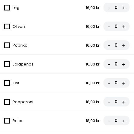
-
+
Med tomat, ost, champignon, paprika,
Løg
16,00 kr.
asparges, løg og ananas
fra
107,00 kr.
-
+
Oliven
16,00 kr.
5. La Mafia Pizza
-
+
Paprika
16,00 kr.
Med tomat, ost, skinke og tun
fra
107,00 kr.
-
+
Jalapeños
16,00 kr.
6. Capricciosa Pizza
-
+
Med tomat, ost, skinke og champignon
Ost
18,00 kr.
fra
107,00 kr.
-
+
Pepperoni
18,00 kr.
7. Jamaica Pizza
Med tomat, ost, rejer og ananas
-
+
Rejer
18,00 kr.
fra
107,00 kr.