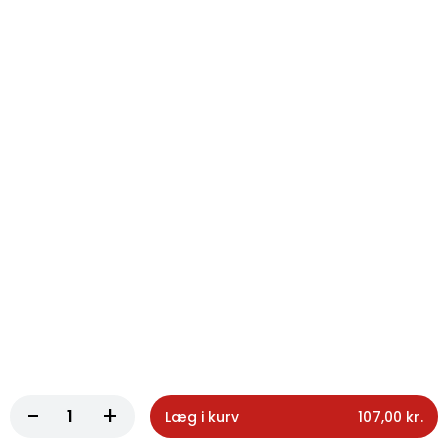
122. Forårsrulle
150g med salat
70,00 kr.
124. Pommes frites lille
Pommes frites lille
62,00 kr.
125. Pommes frites stor
Pommes frites stor
70,00 kr.
-
+
Læg i kurv
107,00 kr.
126. Chili cheese tops