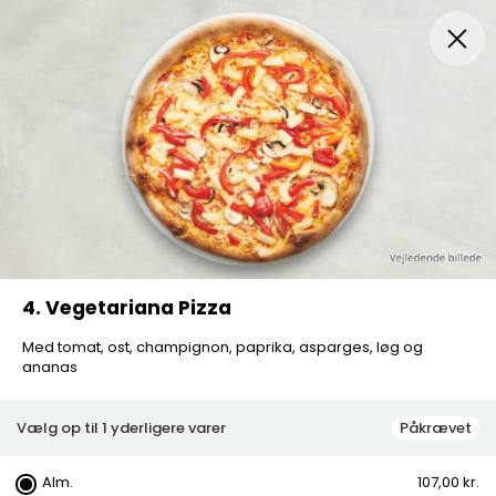
Menuer
Pizza
Mexicansk Pizza
Husets Special Pi
4. Vegetariana Pizza
Med tomat, ost, champignon, paprika, asparges, løg og
ananas
Vælg op til 1 yderligere varer
Påkrævet
Alm.
107,00 kr.