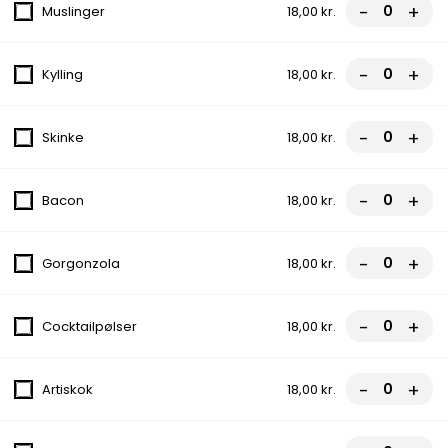
Med tomat, ost og skinke
-
+
Muslinger
18,00 kr.
107,00 kr.
-
+
Kylling
18,00 kr.
Calzone 2 Kebab (indbagt)
Med tomat, ost, kebab, paprika, løg, og
-
+
Skinke
18,00 kr.
chili stegt på pande
107,00 kr.
-
+
Bacon
18,00 kr.
12. Margherita Pizza
-
+
Med tomat og ost
Gorgonzola
18,00 kr.
fra
97,00 kr.
-
+
Cocktailpølser
18,00 kr.
13. Mevlana Special
Med tomat, ost, paprika, løg, chili og
-
+
Artiskok
18,00 kr.
pandestegt kebab
fra
112,00 kr.