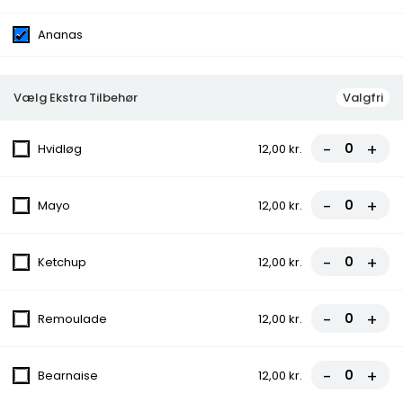
Ananas
Menuer
Menu 1
Vælg Ekstra Tilbehør
Valgfri
Pitabrød serveret med pommes frites,
valgfri dyppelse og dåse sodavand..
130,00 kr.
-
+
Hvidløg
12,00 kr.
Menu 3
-
+
Mayo
12,00 kr.
Almindelig burger serveret med pommes
frites, valgfri dyppelse og dåse sodavand.
-
+
Ketchup
12,00 kr.
130,00 kr.
Kebab box
-
+
Remoulade
12,00 kr.
75,00 kr.
-
+
Bearnaise
12,00 kr.