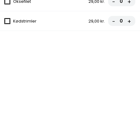
-
+
Oksefilet
29,00 kr.
14. Napoli Pizza
-
+
Med tomat, ost, skinke og rejer
Kødstrimler
29,00 kr.
fra
107,00 kr.
15. Roma Pizza
Med tomat, ost, skinke, bacon og løg
fra
107,00 kr.
16. Quatro Pizza
Med tomat, ost, rejer, skinke, champignon,
muslinger og oliven
fra
107,00 kr.
17. Matador (halv indbagt)
Med tomat, ost, med kødstrimler,