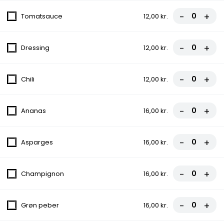
-
+
Pizza
Tomatsauce
12,00 kr.
1. Bergamo Pizza
-
+
Dressing
12,00 kr.
fra
107,00 kr.
-
+
Chili
12,00 kr.
2. Vesuvio Pizza
-
+
Ananas
16,00 kr.
Med tomat, ost og skinke
fra
102,00 kr.
-
+
Asparges
16,00 kr.
3. Pranzo Pizza
-
+
Champignon
16,00 kr.
Med tomat, ost og champignon
fra
102,00 kr.
-
+
Grøn peber
16,00 kr.
4. Vegetariana Pizza