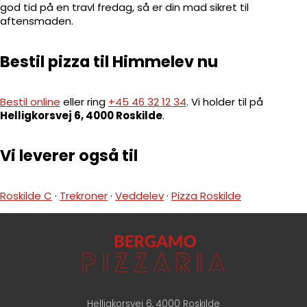
god tid på en travl fredag, så er din mad sikret til
aftensmaden.
Bestil pizza til Himmelev nu
Bestil online
eller ring
+45 46 32 12 34
. Vi holder til på
Helligkorsvej 6, 4000 Roskilde
.
Vi leverer også til
Roskilde C
·
Trekroner
·
Veddelev
·
Pizza Roskilde
Helligkorsvej 6, 4000 Roskilde