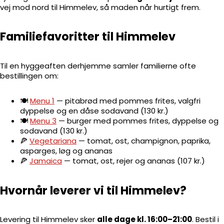
vej mod nord til Himmelev, så maden når hurtigt frem.
Familiefavoritter til Himmelev
Til en hyggeaften derhjemme samler familierne ofte
bestillingen om:
🍽️
Menu 1
— pitabrød med pommes frites, valgfri
dyppelse og en dåse sodavand (130 kr.)
🍽️
Menu 3
— burger med pommes frites, dyppelse og
sodavand (130 kr.)
🍕
Vegetariana
— tomat, ost, champignon, paprika,
asparges, løg og ananas
🍕
Jamaica
— tomat, ost, rejer og ananas (107 kr.)
Hvornår leverer vi til Himmelev?
Levering til Himmelev sker
alle dage kl. 16:00–21:00
. Bestil i