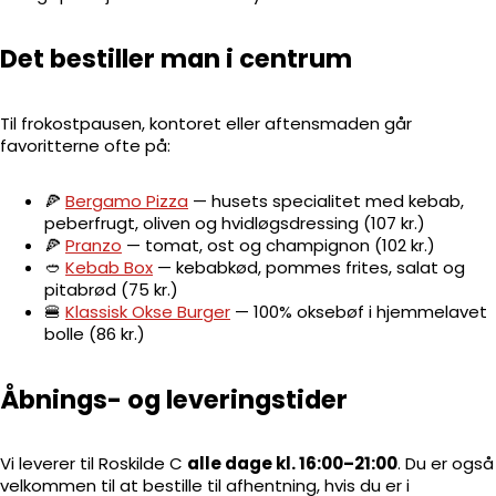
Det bestiller man i centrum
Til frokostpausen, kontoret eller aftensmaden går
favoritterne ofte på:
🍕
Bergamo Pizza
— husets specialitet med kebab,
peberfrugt, oliven og hvidløgsdressing (107 kr.)
🍕
Pranzo
— tomat, ost og champignon (102 kr.)
🥙
Kebab Box
— kebabkød, pommes frites, salat og
pitabrød (75 kr.)
🍔
Klassisk Okse Burger
— 100% oksebøf i hjemmelavet
bolle (86 kr.)
Åbnings- og leveringstider
Vi leverer til Roskilde C
alle dage kl. 16:00–21:00
. Du er også
velkommen til at bestille til afhentning, hvis du er i