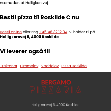
nærheden af Helligkorsvej.
Bestil pizza til Roskilde C nu
Bestil online
eller ring
+45 46 32 12 34
. Vi holder til på
Helligkorsvej 6, 4000 Roskilde
.
Vi leverer også til
Trekroner
·
Himmelev
·
Veddelev
·
Pizza Roskilde
Helligkorsvej 6, 4000 Roskilde