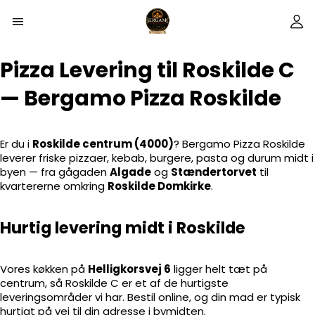
Pizza Levering til Roskilde C
— Bergamo Pizza Roskilde
Er du i
Roskilde centrum (4000)
? Bergamo Pizza Roskilde
leverer friske pizzaer, kebab, burgere, pasta og durum midt i
byen — fra gågaden
Algade
og
Stændertorvet
til
kvartererne omkring
Roskilde Domkirke
.
Hurtig levering midt i Roskilde
Vores køkken på
Helligkorsvej 6
ligger helt tæt på
centrum, så Roskilde C er et af de hurtigste
leveringsområder vi har. Bestil online, og din mad er typisk
hurtigt på vej til din adresse i bymidten.