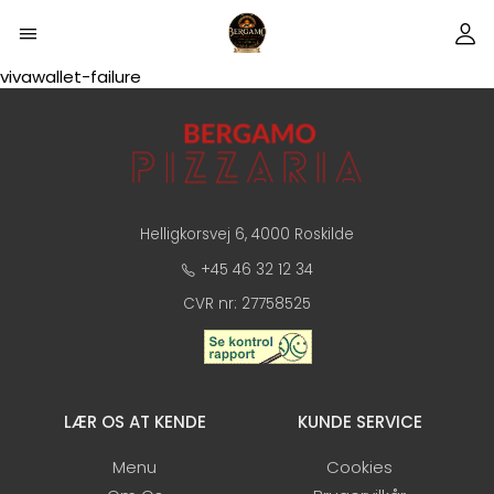
vivawallet-failure
Helligkorsvej 6, 4000 Roskilde
+45 46 32 12 34
CVR nr: 27758525
LÆR OS AT KENDE
KUNDE SERVICE
Menu
Cookies